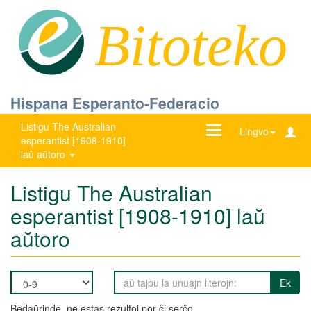
Bitoteko
Hispana Esperanto-Federacio
Listigu The Australian
Ŝanĝu
Lingvo
esperantist [1908-1910]
navigadon
laŭ aŭtoro
Listigu The Australian
esperantist [1908-1910] laŭ
aŭtoro
Ek
Bedaŭrinde, ne estas rezultoj por ĉi serĉo.