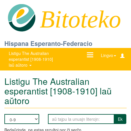
Bitoteko
Hispana Esperanto-Federacio
Listigu The Australian
Ŝanĝu
Lingvo
esperantist [1908-1910]
navigadon
laŭ aŭtoro
Listigu The Australian
esperantist [1908-1910] laŭ
aŭtoro
Ek
Bedaŭrinde, ne estas rezultoj por ĉi serĉo.