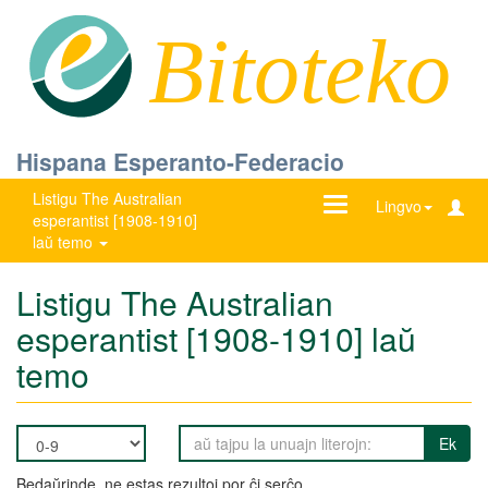
Bitoteko
Hispana Esperanto-Federacio
Listigu The Australian
Ŝanĝu
Lingvo
esperantist [1908-1910]
navigadon
laŭ temo
Listigu The Australian
esperantist [1908-1910] laŭ
temo
Ek
Bedaŭrinde, ne estas rezultoj por ĉi serĉo.