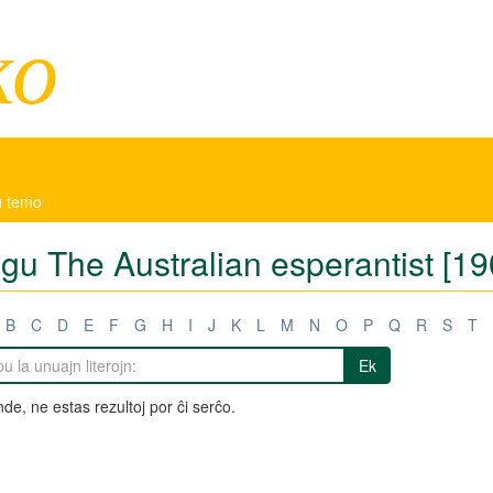
ko
ŭ temo
tigu The Australian esperantist [1
B
C
D
E
F
G
H
I
J
K
L
M
N
O
P
Q
R
S
T
Ek
de, ne estas rezultoj por ĉi serĉo.