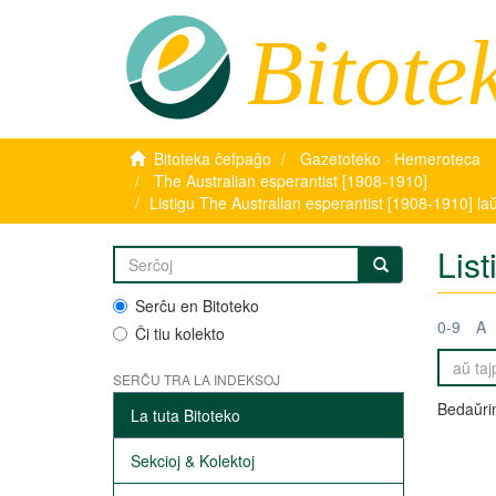
Bitote
Bitoteka ĉefpaĝo
Gazetoteko · Hemeroteca
The Australian esperantist [1908-1910]
Listigu The Australian esperantist [1908-1910] la
Lis
Serĉu en Bitoteko
0-9
A
Ĉi tiu kolekto
SERĈU TRA LA INDEKSOJ
Bedaŭrin
La tuta Bitoteko
Sekcioj & Kolektoj