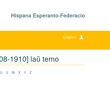
Hispana Esperanto-Federacio
Lingvo
908-1910] laŭ temo
U
V
W
X
Y
Z