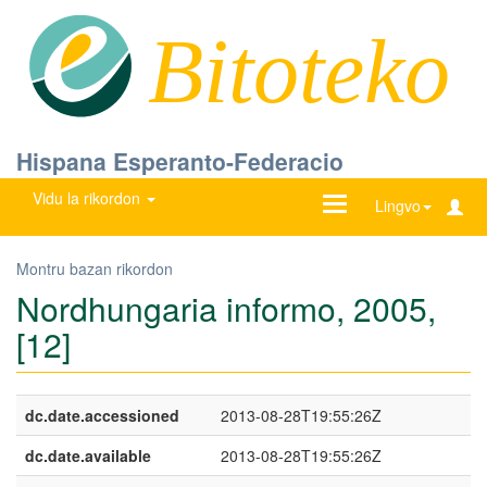
Bitoteko
Hispana Esperanto-Federacio
Vidu la rikordon
Ŝanĝu
Lingvo
navigadon
Montru bazan rikordon
Nordhungaria informo, 2005,
[12]
dc.date.accessioned
2013-08-28T19:55:26Z
dc.date.available
2013-08-28T19:55:26Z