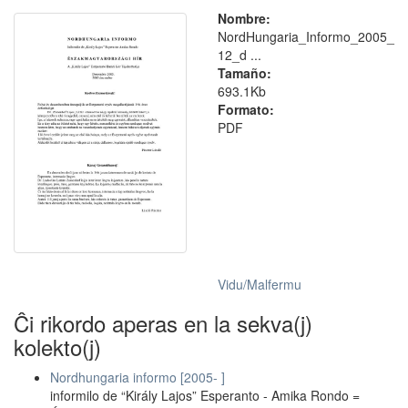
Nombre:
NordHungaria_Informo_2005_
12_d ...
Tamaño:
693.1Kb
Formato:
PDF
Vidu/Malfermu
Ĉi rikordo aperas en la sekva(j)
kolekto(j)
Nordhungaria informo [2005- ]
informilo de “Király Lajos” Esperanto - Amika Rondo =