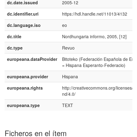
dc.date.issued
2005-12
dc.identifier.uri
https://hdl.handle.net/11013/4132
dc.language.iso
eo
dc.title
Nordhungaria informo, 2005, [12]
dc.type
Revuo
europeana.dataProvider
Bitoteko (Federación Española de Esp
= Hispana Esperanto-Federacio)
europeana.provider
Hispana
europeana.rights
http://creativecommons.org/licenses/b
nd/4.0/
europeana.type
TEXT
Ficheros en el ítem