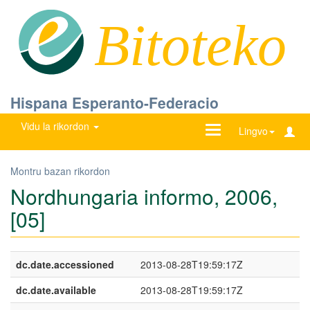
Bitoteko
Hispana Esperanto-Federacio
Vidu la rikordon
Ŝanĝu
Lingvo
navigadon
Montru bazan rikordon
Nordhungaria informo, 2006,
[05]
dc.date.accessioned
2013-08-28T19:59:17Z
dc.date.available
2013-08-28T19:59:17Z