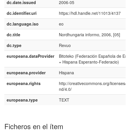
dc.date.issued
2006-05
dc.identifier.uri
https://hdl.handle.net/11013/4137
dc.language.iso
eo
dc.title
Nordhungaria informo, 2006, [05]
dc.type
Revuo
europeana.dataProvider
Bitoteko (Federación Española de Esp
= Hispana Esperanto-Federacio)
europeana.provider
Hispana
europeana.rights
http://creativecommons.org/licenses/b
nd/4.0/
europeana.type
TEXT
Ficheros en el ítem