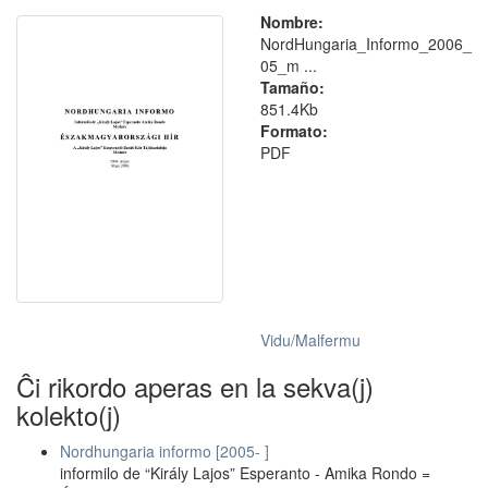
Nombre:
NordHungaria_Informo_2006_
05_m ...
Tamaño:
851.4Kb
Formato:
PDF
Vidu/Malfermu
Ĉi rikordo aperas en la sekva(j)
kolekto(j)
Nordhungaria informo [2005- ]
informilo de “Király Lajos” Esperanto - Amika Rondo =