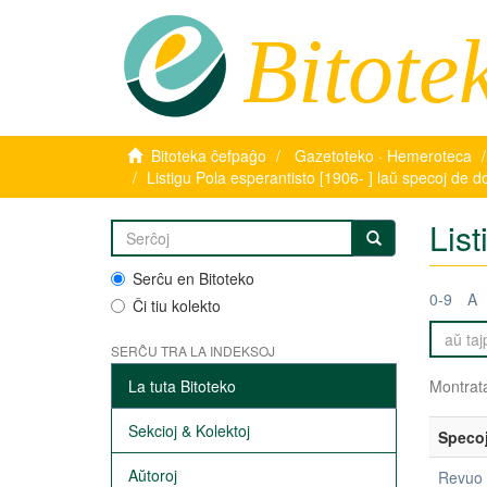
Bitote
Bitoteka ĉefpaĝo
Gazetoteko · Hemeroteca
Listigu Pola esperantisto [1906- ] laŭ specoj de 
Lis
Serĉu en Bitoteko
0-9
A
Ĉi tiu kolekto
SERĈU TRA LA INDEKSOJ
La tuta Bitoteko
Montrata
Sekcioj & Kolektoj
Speco
Aŭtoroj
Revuo