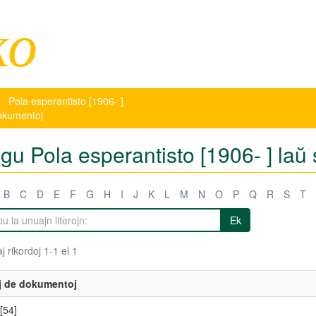
ko
Pola esperantisto [1906- ]
dokumentoj
tigu Pola esperantisto [1906- ] la
B
C
D
E
F
G
H
I
J
K
L
M
N
O
P
Q
R
S
T
Ek
j rikordoj 1-1 el 1
j de dokumentoj
[54]