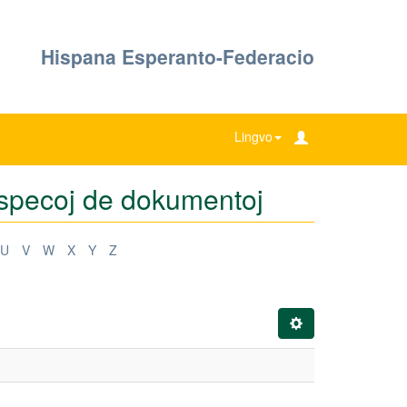
Hispana Esperanto-Federacio
Lingvo
ŭ specoj de dokumentoj
U
V
W
X
Y
Z