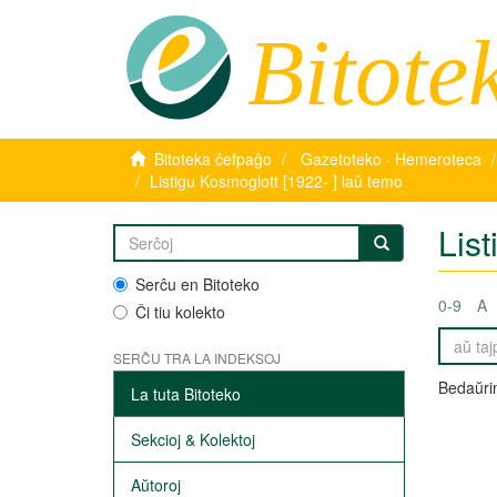
Bitote
Bitoteka ĉefpaĝo
Gazetoteko · Hemeroteca
Listigu Kosmoglott [1922- ] laŭ temo
List
Serĉu en Bitoteko
0-9
A
Ĉi tiu kolekto
SERĈU TRA LA INDEKSOJ
Bedaŭrin
La tuta Bitoteko
Sekcioj & Kolektoj
Aŭtoroj