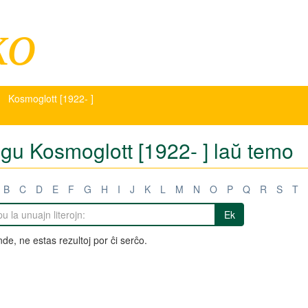
ko
Kosmoglott [1922- ]
igu Kosmoglott [1922- ] laŭ temo
B
C
D
E
F
G
H
I
J
K
L
M
N
O
P
Q
R
S
T
Ek
de, ne estas rezultoj por ĉi serĉo.