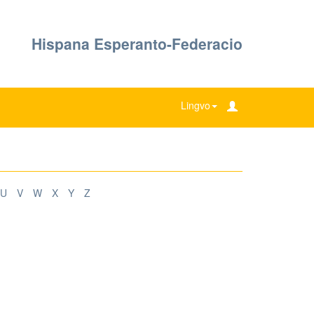
Hispana Esperanto-Federacio
Lingvo
U
V
W
X
Y
Z