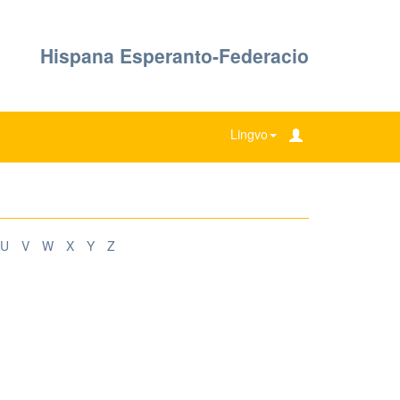
Hispana Esperanto-Federacio
Lingvo
U
V
W
X
Y
Z