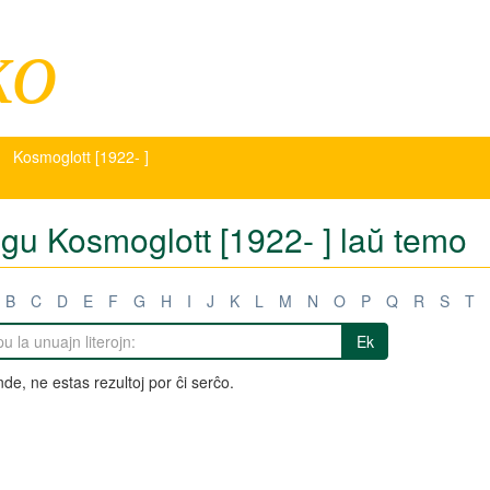
ko
Kosmoglott [1922- ]
igu Kosmoglott [1922- ] laŭ temo
B
C
D
E
F
G
H
I
J
K
L
M
N
O
P
Q
R
S
T
Ek
de, ne estas rezultoj por ĉi serĉo.