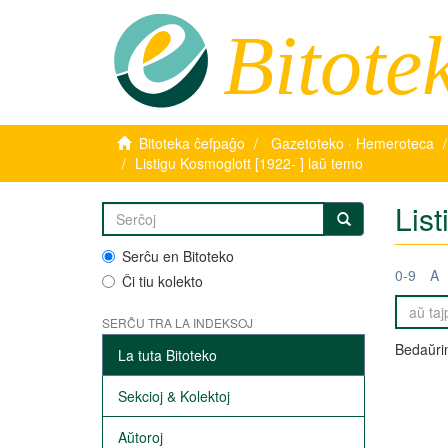
Bitote
Bitoteka ĉefpaĝo
Gazetoteko · Hemeroteca
Listigu Kosmoglott [1922- ] laŭ temo
List
Serĉu en Bitoteko
0-9
A
Ĉi tiu kolekto
SERĈU TRA LA INDEKSOJ
Bedaŭrin
La tuta Bitoteko
Sekcioj & Kolektoj
Aŭtoroj