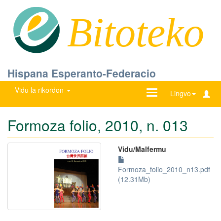
Bitoteko
Hispana Esperanto-Federacio
Vidu la rikordon
Ŝanĝu
Lingvo
navigadon
Formoza folio, 2010, n. 013
Vidu/Malfermu
Formoza_folio_2010_n13.pdf
(12.31Mb)