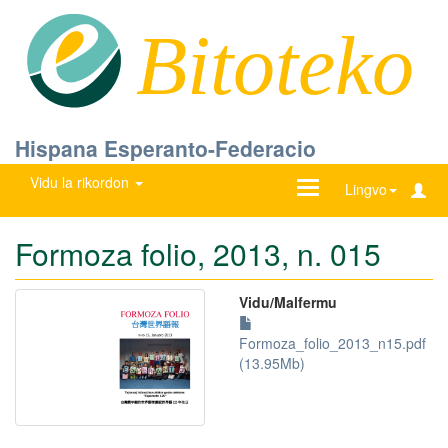
Bitoteko
Hispana Esperanto-Federacio
Vidu la rikordon
Ŝanĝu
Lingvo
navigadon
Formoza folio, 2013, n. 015
Vidu/Malfermu
Formoza_folio_2013_n15.pdf
(13.95Mb)