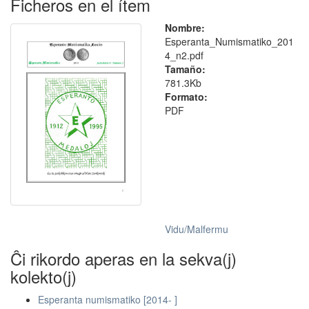
Ficheros en el ítem
Nombre:
Esperanta_Numismatiko_201
4_n2.pdf
Tamaño:
781.3Kb
Formato:
PDF
Vidu/Malfermu
Ĉi rikordo aperas en la sekva(j)
kolekto(j)
Esperanta numismatiko [2014- ]