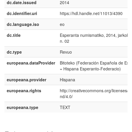
dc.date.issued
2014
dc.identifier.uri
https://hdl.handle.net/11013/4390
dc.language.iso
eo
dc.title
Esperanta numismatiko, 2014, jarkolek
n. 02
dc.type
Revuo
europeana.dataProvider
Bitoteko (Federación Española de Esp
= Hispana Esperanto-Federacio)
europeana.provider
Hispana
europeana.rights
http://creativecommons.org/licenses/b
nd/4.0/
europeana.type
TEXT