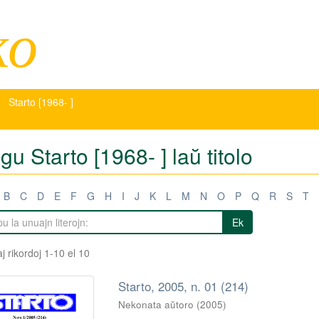
ko
Starto [1968- ]
igu Starto [1968- ] laŭ titolo
B
C
D
E
F
G
H
I
J
K
L
M
N
O
P
Q
R
S
T
Ek
j rikordoj 1-10 el 10
Starto, 2005, n. 01 (214)
Nekonata aŭtoro
(
2005
)