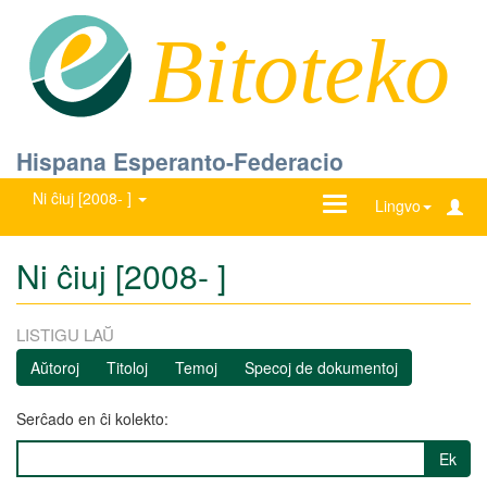
Bitoteko
Hispana Esperanto-Federacio
Ni ĉiuj [2008- ]
Ŝanĝu
Lingvo
navigadon
Ni ĉiuj [2008- ]
LISTIGU LAŬ
Aŭtoroj
Titoloj
Temoj
Specoj de dokumentoj
Serĉado en ĉi kolekto:
Ek