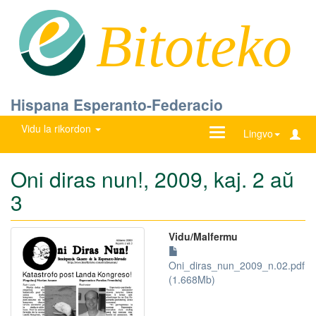
Bitoteko
Hispana Esperanto-Federacio
Vidu la rikordon
Ŝanĝu
Lingvo
navigadon
Oni diras nun!, 2009, kaj. 2 aŭ
3
Vidu/Malfermu
Oni_diras_nun_2009_n.02.pdf
(1.668Mb)