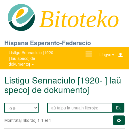
Bitoteko
Hispana Esperanto-Federacio
Listigu Sennaciulo [1920-
Ŝanĝu
Lingvo
] laŭ specoj de
navigadon
dokumentoj
Listigu Sennaciulo [1920- ] laŭ
specoj de dokumentoj
Ek
Montrataj rikordoj 1-1 el 1