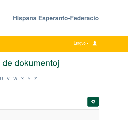
Hispana Esperanto-Federacio
Lingvo
oj de dokumentoj
U
V
W
X
Y
Z