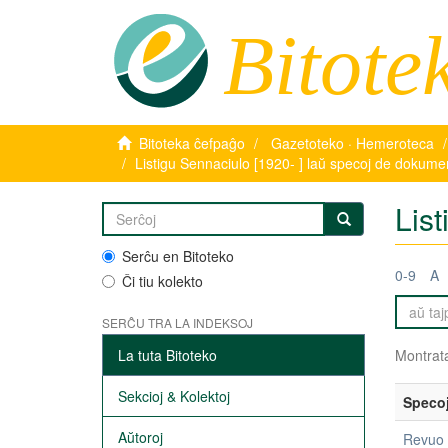
Bitote
Bitoteka ĉefpaĝo
Gazetoteko · Hemeroteca
Listigu Sennaciulo [1920- ] laŭ specoj de dokume
Lis
Serĉu en Bitoteko
0-9
A
Ĉi tiu kolekto
SERĈU TRA LA INDEKSOJ
La tuta Bitoteko
Montrata
Sekcioj & Kolektoj
Speco
Aŭtoroj
Revuo