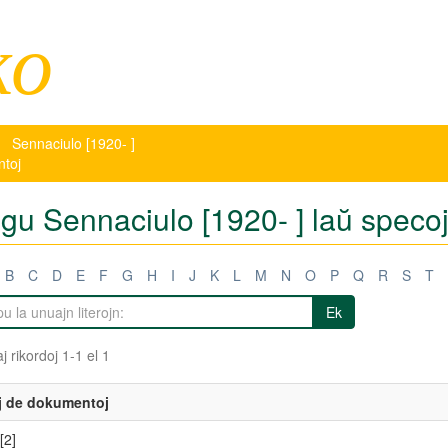
ko
Sennaciulo [1920- ]
ntoj
tigu Sennaciulo [1920- ] laŭ spec
B
C
D
E
F
G
H
I
J
K
L
M
N
O
P
Q
R
S
T
Ek
j rikordoj 1-1 el 1
j de dokumentoj
[2]