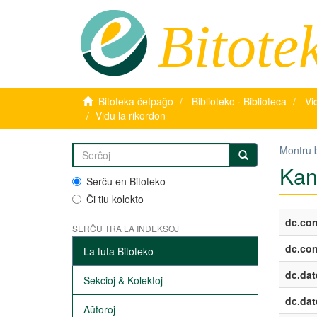
Bitote
Bitoteka ĉefpaĝo
Biblioteko · Biblioteca
Vi
Vidu la rikordon
Montru 
Kan
Serĉu en Bitoteko
Ĉi tiu kolekto
dc.con
SERĈU TRA LA INDEKSOJ
dc.con
La tuta Bitoteko
dc.dat
Sekcioj & Kolektoj
dc.dat
Aŭtoroj