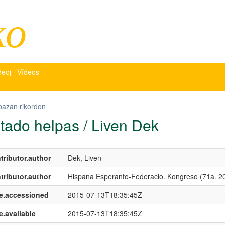
ko
deoj · Vídeos
bazan rikordon
tado helpas / Liven Dek
tributor.author
Dek, Liven
tributor.author
Hispana Esperanto-Federacio. Kongreso (71a. 2
e.accessioned
2015-07-13T18:35:45Z
e.available
2015-07-13T18:35:45Z