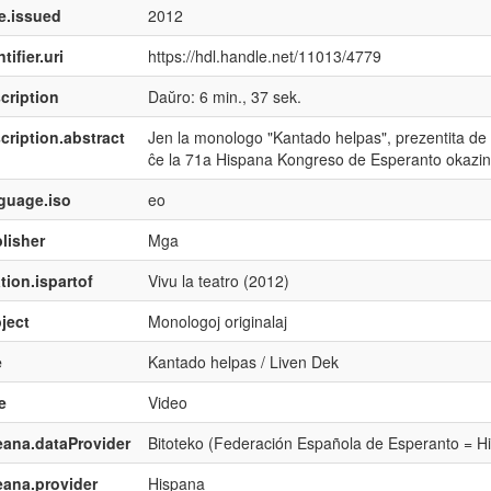
e.issued
2012
tifier.uri
https://hdl.handle.net/11013/4779
cription
Daŭro: 6 min., 37 sek.
cription.abstract
Jen la monologo "Kantado helpas", prezentita de L
ĉe la 71a Hispana Kongreso de Esperanto okazin
guage.iso
eo
lisher
Mga
tion.ispartof
Vivu la teatro (2012)
ject
Monologoj originalaj
e
Kantado helpas / Liven Dek
e
Video
ana.dataProvider
Bitoteko (Federación Española de Esperanto = H
ana.provider
Hispana