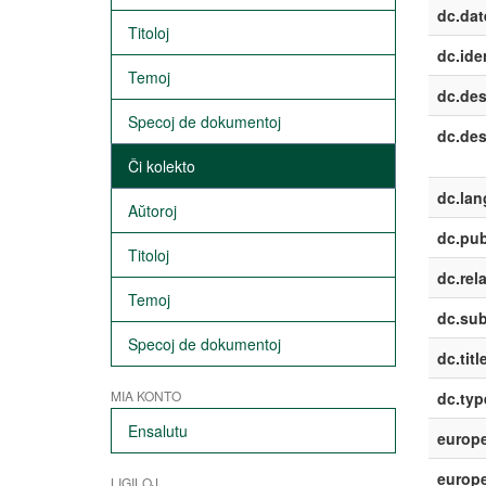
dc.dat
Titoloj
dc.iden
Temoj
dc.des
Specoj de dokumentoj
dc.des
Ĉi kolekto
dc.lan
Aŭtoroj
dc.pub
Titoloj
dc.rela
Temoj
dc.sub
Specoj de dokumentoj
dc.titl
MIA KONTO
dc.typ
Ensalutu
europe
europe
LIGILOJ