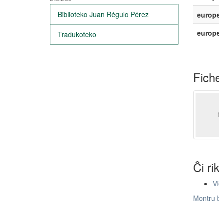
Biblioteko Juan Régulo Pérez
europe
europ
Tradukoteko
Fiche
Ĉi ri
Vi
Montru 