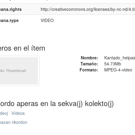
ana.rights
http://creativecommons.org/licenses/by-nc-nd/4.0
eana.type
VIDEO
ros en el ítem
Nombre:
Kantado_helpa
Tamaño:
54.73Mb
Formato:
MPEG-4-video
kordo aperas en la sekva(j) kolekto(j)
deoj · Vídeos
bazan rikordon