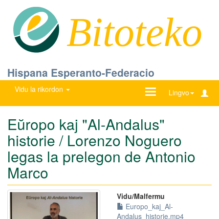
Bitoteko
Hispana Esperanto-Federacio
Vidu la rikordon
Ŝanĝu
Lingvo
navigadon
Eŭropo kaj "Al-Andalus"
historie / Lorenzo Noguero
legas la prelegon de Antonio
Marco
Vidu/Malfermu
Europo_kaj_Al-
Andalus_historie.mp4