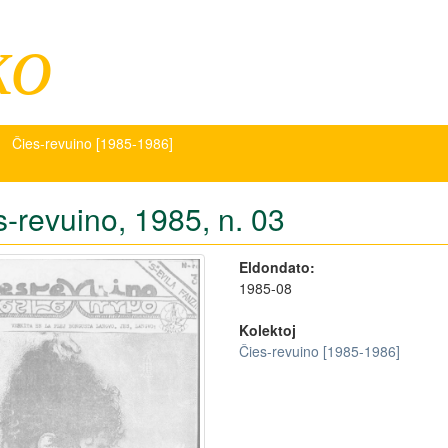
ko
Ĉies-revuino [1985-1986]
s-revuino, 1985, n. 03
Eldondato:
1985-08
Kolektoj
Ĉies-revuino [1985-1986]