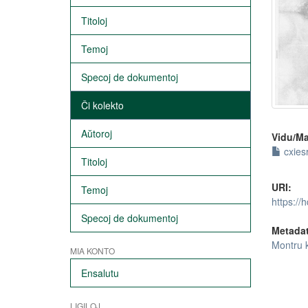
Titoloj
Temoj
Specoj de dokumentoj
Ĉi kolekto
Aŭtoroj
Vidu/Ma
cxies
Titoloj
URI:
Temoj
https://
Specoj de dokumentoj
Metada
Montru 
MIA KONTO
Ensalutu
LIGILOJ