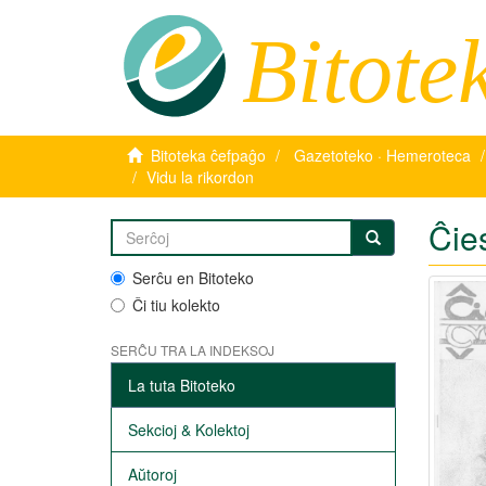
Bitote
Bitoteka ĉefpaĝo
Gazetoteko · Hemeroteca
Vidu la rikordon
Ĉie
Serĉu en Bitoteko
Ĉi tiu kolekto
SERĈU TRA LA INDEKSOJ
La tuta Bitoteko
Sekcioj & Kolektoj
Aŭtoroj