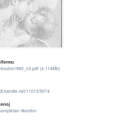
lfermu
revuino1985_n3.pdf (4.114Mb)
hdl.handle.net/11013/5074
tenoj
kompletan rikordon