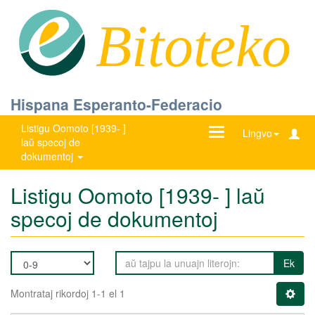
Bitoteko
Hispana Esperanto-Federacio
Listigu Oomoto [1939- ]
Ŝanĝu
Lingvo
laŭ specoj de
navigadon
dokumentoj
Listigu Oomoto [1939- ] laŭ
specoj de dokumentoj
Ek
Montrataj rikordoj 1-1 el 1