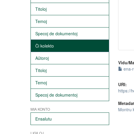
Titoloj
Temoj
Specoj de dokumentoj
Ĉi kolekto
Aŭtoroj
Vidu/Ma
ena-r
Titoloj
Temoj
URI:
https://
Specoj de dokumentoj
Metada
Montru 
MIA KONTO
Ensalutu
LIGILOJ