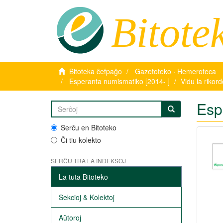
Bitote
Bitoteka ĉefpaĝo
Gazetoteko · Hemeroteca
Esperanta numismatiko [2014- ]
Vidu la rikor
Esp
Serĉu en Bitoteko
Ĉi tiu kolekto
SERĈU TRA LA INDEKSOJ
La tuta Bitoteko
Sekcioj & Kolektoj
Aŭtoroj