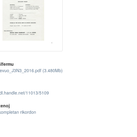
lfermu
evuo_J3N3_2016.pdf (3.480Mb)
hdl.handle.net/11013/5109
tenoj
kompletan rikordon