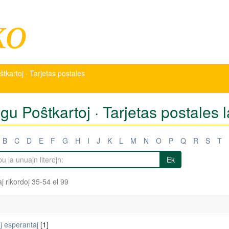
ko
ŝtkartoj · Tarjetas postales
igu Poŝtkartoj · Tarjetas postales
B
C
D
E
F
G
H
I
J
K
L
M
N
O
P
Q
R
S
T
Ek
j rikordoj 35-54 el 99
j esperantaj
[1]