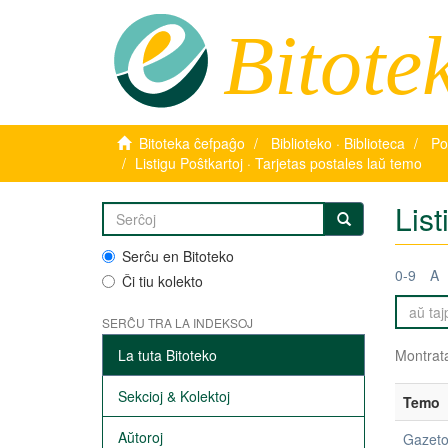
Bitote
Bitoteka ĉefpaĝo
Biblioteko · Biblioteca
Po
Listigu Poŝtkartoj · Tarjetas postales laŭ temo
List
Serĉu en Bitoteko
0-9
A
Ĉi tiu kolekto
SERĈU TRA LA INDEKSOJ
La tuta Bitoteko
Montrata
Sekcioj & Kolektoj
Temo
Aŭtoroj
Gazeto