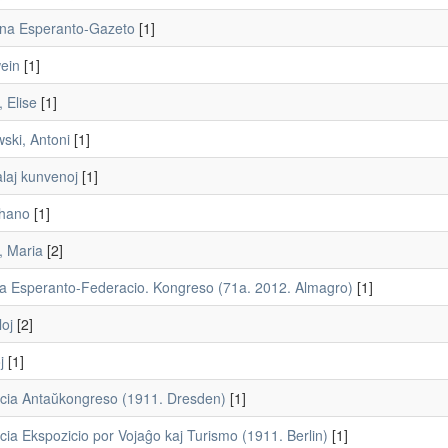
a Esperanto-Gazeto
[1]
ein
[1]
, Elise
[1]
ski, Antoni
[1]
laj kunvenoj
[1]
ohano
[1]
, Maria
[2]
a Esperanto-Federacio. Kongreso (71a. 2012. Almagro)
[1]
loj
[2]
j
[1]
acia Antaŭkongreso (1911. Dresden)
[1]
cia Ekspozicio por Vojaĝo kaj Turismo (1911. Berlin)
[1]