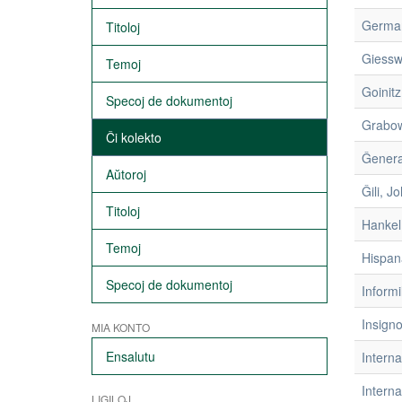
German
Titoloj
Giessw
Temoj
Goinitz
Specoj de dokumentoj
Grabow
Ĉi kolekto
Ĝenera
Aŭtoroj
Ĝili, J
Titoloj
Hankel
Temoj
Hispan
Specoj de dokumentoj
Informi
Insigno
MIA KONTO
Ensalutu
Intern
Interna
LIGILOJ