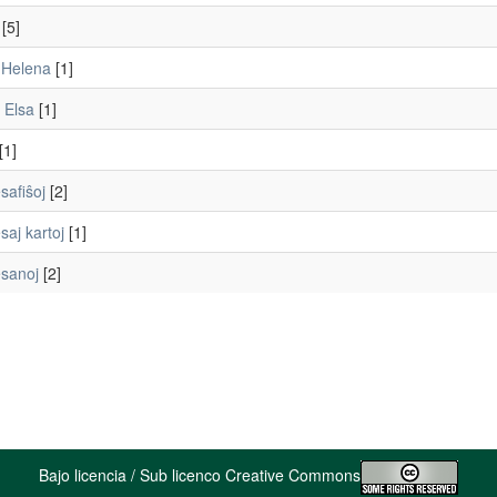
[5]
 Helena
[1]
 Elsa
[1]
[1]
safiŝoj
[2]
aj kartoj
[1]
sanoj
[2]
Bajo licencia / Sub licenco Creative Commons