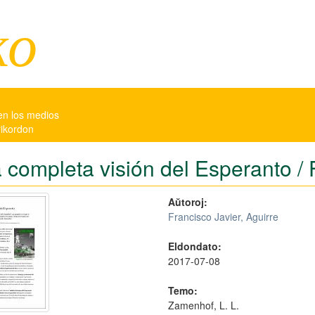
ko
en los medios
rikordon
 completa visión del Esperanto / 
Aŭtoroj:
Francisco Javier, Aguirre
Eldondato:
2017-07-08
Temo:
Zamenhof, L. L.