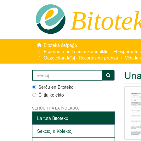
Bitote
Bitoteka ĉefpaĝo
Esperanto en la amaskomunikiloj · El esperanto 
Gazeteltondaĵoj · Recortes de prensa
Vidu la 
Una
Serĉu en Bitoteko
Ĉi tiu kolekto
SERĈU TRA LA INDEKSOJ
La tuta Bitoteko
Sekcioj & Kolektoj