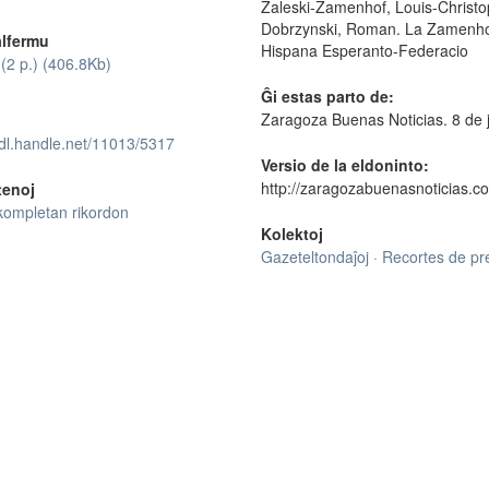
Zaleski-Zamenhof, Louis-Christ
Dobrzynski, Roman. La Zamenhof
lfermu
Hispana Esperanto-Federacio
(2 p.) (406.8Kb)
Ĝi estas parto de:
Zaragoza Buenas Noticias. 8 de 
hdl.handle.net/11013/5317
Versio de la eldoninto:
http://zaragozabuenasnoticias.c
tenoj
kompletan rikordon
Kolektoj
Gazeteltondaĵoj · Recortes de p