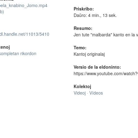
ela_knabino_Jomo.mp4
Priskribo:
b)
Daŭro: 4 min., 13 sek.
Resumo:
hdl.handle.net/11013/5410
Jen tute "malbarda" kanto en la v
tenoj
Temo:
kompletan rikordon
Kantoj originalaj
Versio de la eldoninto:
https://www.youtube.com/watc
Kolektoj
Videoj · Vídeos