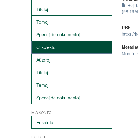
Hej_b
Titoloj
(98.19M
Temoj
URI:
https://
Specoj de dokumentoj
Metada
Ĉi kolekto
Montru 
Aŭtoroj
Titoloj
Temoj
Specoj de dokumentoj
MIA KONTO
Ensalutu
LIGILOJ