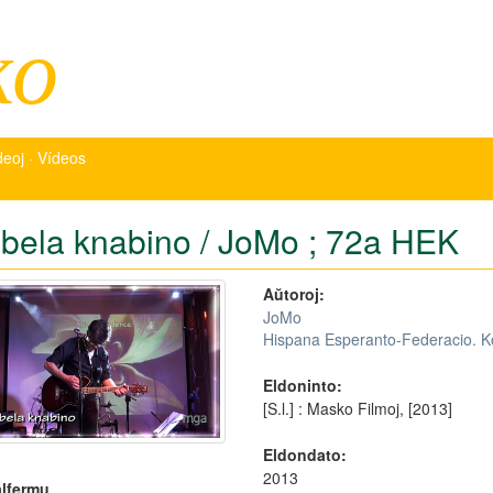
ko
deoj · Vídeos
 bela knabino / JoMo ; 72a HEK
Aŭtoroj:
JoMo
Hispana Esperanto-Federacio. K
Eldoninto:
[S.l.] : Masko Filmoj, [2013]
Eldondato:
2013
lfermu