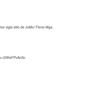
ive vigla stilo de JoMo! Filmis Mga.
h?v=3XKeFPvAnSc