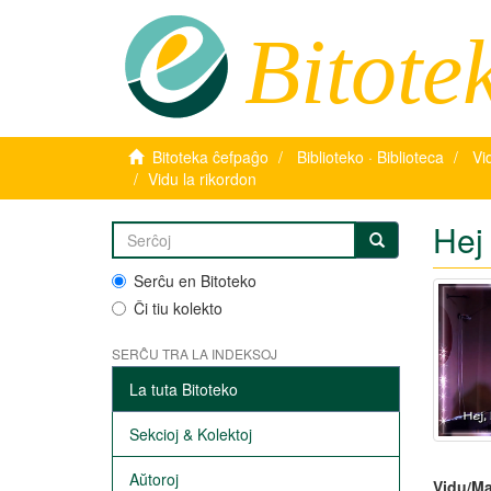
Bitote
Bitoteka ĉefpaĝo
Biblioteko · Biblioteca
Vi
Vidu la rikordon
Hej
Serĉu en Bitoteko
Ĉi tiu kolekto
SERĈU TRA LA INDEKSOJ
La tuta Bitoteko
Sekcioj & Kolektoj
Aŭtoroj
Vidu/Ma