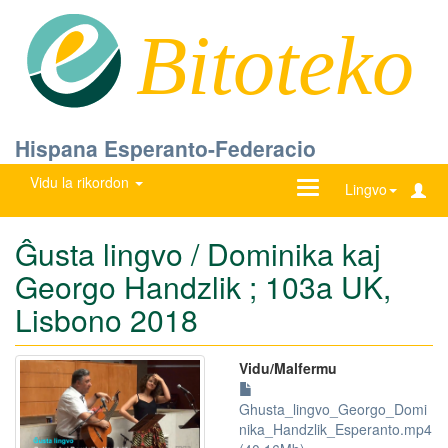
Bitoteko
Hispana Esperanto-Federacio
Vidu la rikordon
Ŝanĝu
Lingvo
navigadon
Ĝusta lingvo / Dominika kaj
Georgo Handzlik ; 103a UK,
Lisbono 2018
Vidu/Malfermu
Ghusta_lingvo_Georgo_Domi
nika_Handzlik_Esperanto.mp4