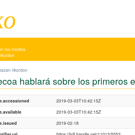
ko
en los medios
rikordon
bazan rikordon
ecoa hablará sobre los primeros e
e.accessioned
2019-03-03T10:42:15Z
e.available
2019-03-03T10:42:15Z
e.issued
2019-02-18
tifier.uri
https://hdl.handle.net/11013/5552