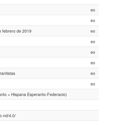
eo
eo
e febrero de 2019
eo
eo
eo
eo
rantistas
eo
eo
anto = Hispana Esperanto-Federacio)
c-nd/4.0/