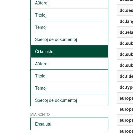
Aŭtoroj
dc.des
Titoloj
dc.lan
Temoj
dc.rela
Specoj de dokumentoj
dc.sub
Ĉi kolekto
dc.sub
Aŭtoroj
dc.sub
Titoloj
dc.titl
dc.typ
Temoj
europe
Specoj de dokumentoj
europe
MIA KONTO
europe
Ensalutu
europ