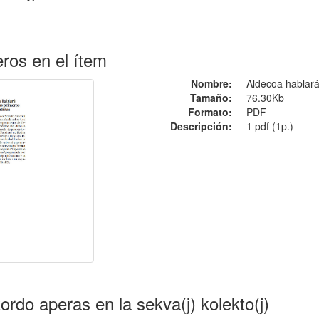
ros en el ítem
Nombre:
Aldecoa hablará 
Tamaño:
76.30Kb
Formato:
PDF
Descripción:
1 pdf (1p.)
kordo aperas en la sekva(j) kolekto(j)