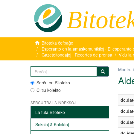
Bitote
Bitoteka ĉefpaĝo
Esperanto en la amaskomunikiloj · El esperanto 
Gazeteltondaĵoj · Recortes de prensa
Vidu la 
Montru 
Ald
Serĉu en Bitoteko
Ĉi tiu kolekto
dc.dat
SERĈU TRA LA INDEKSOJ
dc.dat
La tuta Bitoteko
dc.dat
Sekcioj & Kolektoj
dc.iden