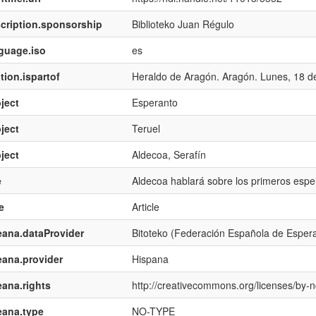
cription.sponsorship
Biblioteko Juan Régulo
guage.iso
es
tion.ispartof
Heraldo de Aragón. Aragón. Lunes, 18 d
ject
Esperanto
ject
Teruel
ject
Aldecoa, Serafín
e
Aldecoa hablará sobre los primeros espe
e
Article
ana.dataProvider
Bitoteko (Federación Española de Esper
ana.provider
Hispana
ana.rights
http://creativecommons.org/licenses/by-n
eana.type
NO-TYPE