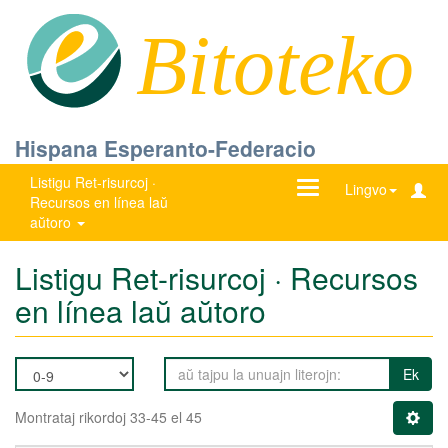
Bitoteko
Hispana Esperanto-Federacio
Listigu Ret-risurcoj ·
Ŝanĝu
Lingvo
Recursos en línea laŭ
navigadon
aŭtoro
Listigu Ret-risurcoj · Recursos
en línea laŭ aŭtoro
Ek
Montrataj rikordoj 33-45 el 45