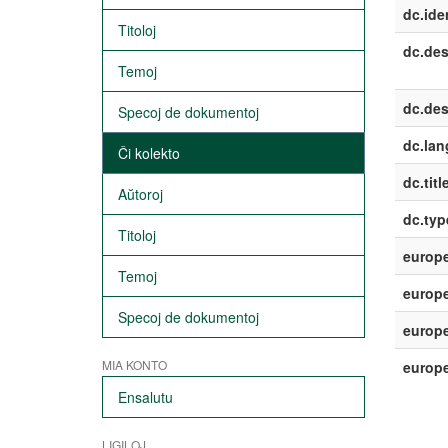
dc.iden
Titoloj
dc.des
Temoj
dc.des
Specoj de dokumentoj
dc.lan
Ĉi kolekto
dc.titl
Aŭtoroj
dc.typ
Titoloj
europe
Temoj
europe
Specoj de dokumentoj
europe
MIA KONTO
europ
Ensalutu
LIGILOJ