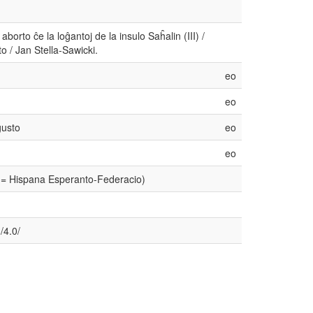
orto ĉe la loĝantoj de la insulo Saĥalin (III) /
 / Jan Stella-Sawicki.
eo
eo
gusto
eo
eo
 = Hispana Esperanto-Federacio)
/4.0/