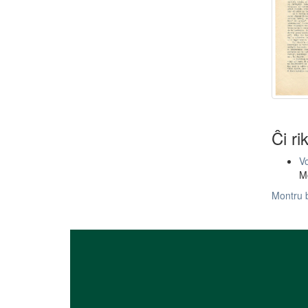
Ĉi ri
Vo
Mo
Montru 