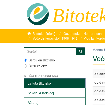
Bitote
Bitoteka ĉefpaĝo
Gazetoteko · Hemeroteca
Voĉo de kuracistoj [1908-1912]
Vidu la rikord
Montru 
Voĉo
Serĉu en Bitoteko
Ĉi tiu kolekto
dc.con
SERĈU TRA LA INDEKSOJ
dc.dat
La tuta Bitoteko
dc.dat
Sekcioj & Kolektoj
dc.dat
Aŭtoroj