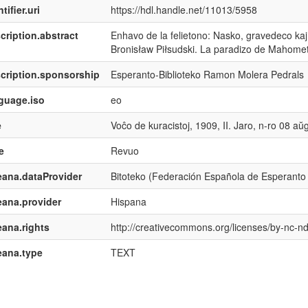
tifier.uri
https://hdl.handle.net/11013/5958
cription.abstract
Enhavo de la felietono: Nasko, gravedeco kaj ab
Bronisław Piłsudski. La paradizo de Mahometo
cription.sponsorship
Esperanto-Biblioteko Ramon Molera Pedrals
guage.iso
eo
e
Voĉo de kuracistoj, 1909, II. Jaro, n-ro 08 aŭ
e
Revuo
ana.dataProvider
Bitoteko (Federación Española de Esperanto
ana.provider
Hispana
ana.rights
http://creativecommons.org/licenses/by-nc-nd
eana.type
TEXT