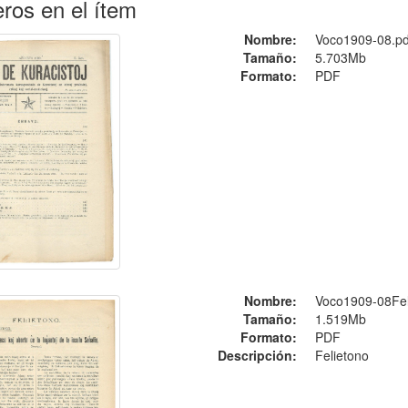
ros en el ítem
Nombre:
Voco1909-08.pd
Tamaño:
5.703Mb
Formato:
PDF
Nombre:
Voco1909-08Fel
Tamaño:
1.519Mb
Formato:
PDF
Descripción:
Felietono