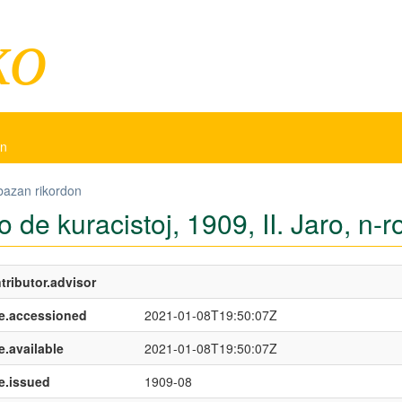
ko
on
bazan rikordon
 de kuracistoj, 1909, II. Jaro, n-
tributor.advisor
e.accessioned
2021-01-08T19:50:07Z
e.available
2021-01-08T19:50:07Z
e.issued
1909-08