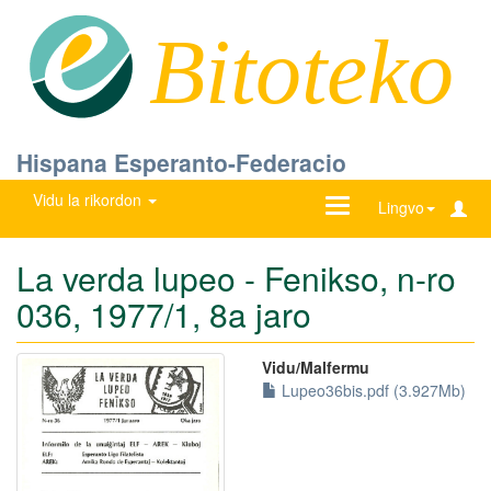
Bitoteko
Hispana Esperanto-Federacio
Vidu la rikordon
Ŝanĝu
Lingvo
navigadon
La verda lupeo - Fenikso, n-ro
036, 1977/1, 8a jaro
Vidu/Malfermu
Lupeo36bis.pdf (3.927Mb)