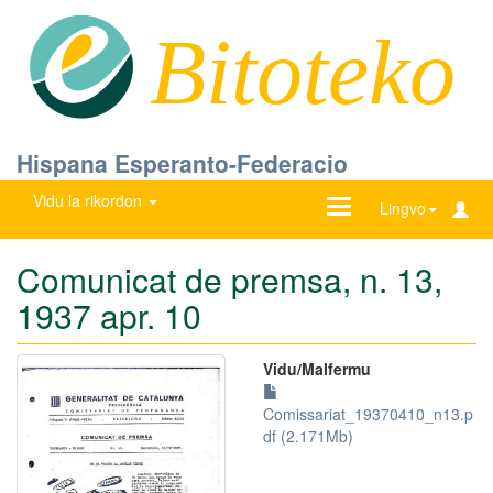
Bitoteko
Hispana Esperanto-Federacio
Vidu la rikordon
Ŝanĝu
Lingvo
navigadon
Comunicat de premsa, n. 13,
1937 apr. 10
Vidu/Malfermu
Comissariat_19370410_n13.p
df (2.171Mb)