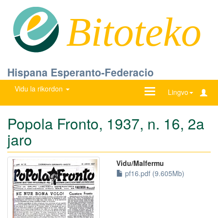
Bitoteko
Hispana Esperanto-Federacio
Vidu la rikordon
Ŝanĝu
Lingvo
navigadon
Popola Fronto, 1937, n. 16, 2a
jaro
Vidu/Malfermu
pf16.pdf (9.605Mb)