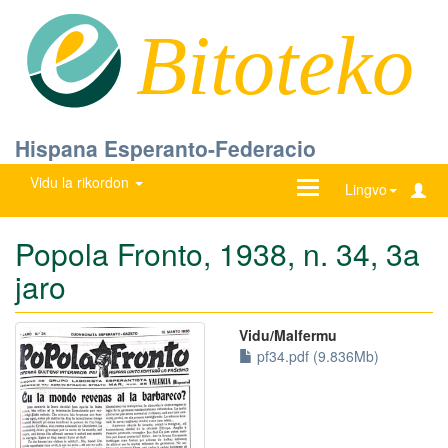
Bitoteko
Hispana Esperanto-Federacio
Vidu la rikordon
Ŝanĝu
Lingvo
navigadon
Popola Fronto, 1938, n. 34, 3a
jaro
Vidu/Malfermu
pf34.pdf (9.836Mb)