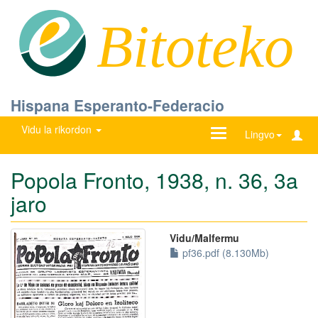
Bitoteko
Hispana Esperanto-Federacio
Vidu la rikordon
Ŝanĝu
Lingvo
navigadon
Popola Fronto, 1938, n. 36, 3a
jaro
Vidu/Malfermu
pf36.pdf (8.130Mb)