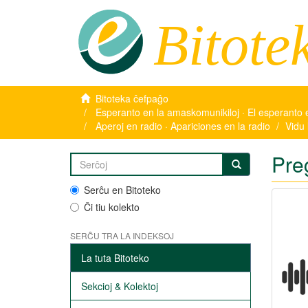
Bitote
Bitoteka ĉefpaĝo
Esperanto en la amaskomunikiloj · El esperanto 
Aperoj en radio · Apariciones en la radio
Vidu 
Pre
Serĉu en Bitoteko
Ĉi tiu kolekto
SERĈU TRA LA INDEKSOJ
La tuta Bitoteko
Sekcioj & Kolektoj