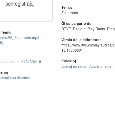
Temo:
Esperanto
Ĝi estas parto de:
RTVE. Radio 5. Play Radio. Preg
lfermu
ntasR5_Esperanto.mp3
Versio de la eldoninto:
b)
https://www.rtve.es/play/audios/
13/1685683/
Kolektoj
hdl.handle.net/11013/6419
Aperoj en radio · Apariciones en 
tenoj
kompletan rikordon