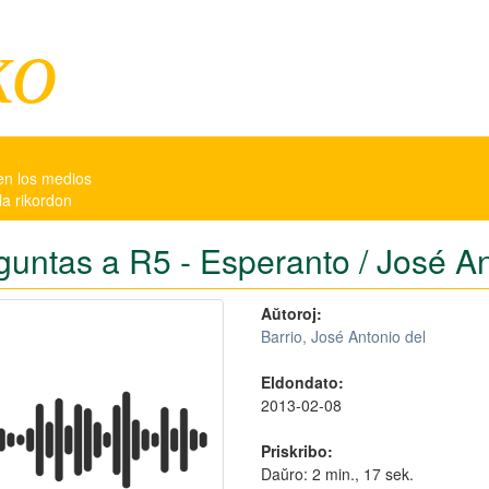
ko
en los medios
la rikordon
guntas a R5 - Esperanto / José An
Aŭtoroj:
Barrio, José Antonio del
Eldondato:
2013-02-08
Priskribo:
Daŭro: 2 min., 17 sek.