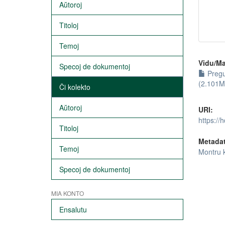
Aŭtoroj
Titoloj
Temoj
Vidu/Ma
Specoj de dokumentoj
Pregu
(2.101M
Ĉi kolekto
Aŭtoroj
URI:
https://
Titoloj
Metada
Temoj
Montru 
Specoj de dokumentoj
MIA KONTO
Ensalutu