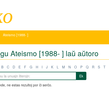
ko
Ateismo [1988- ]
igu Ateismo [1988- ] laŭ aŭtoro
B
C
D
E
F
G
H
I
J
K
L
M
N
O
P
Q
R
S
T
Ek
de, ne estas rezultoj por ĉi serĉo.