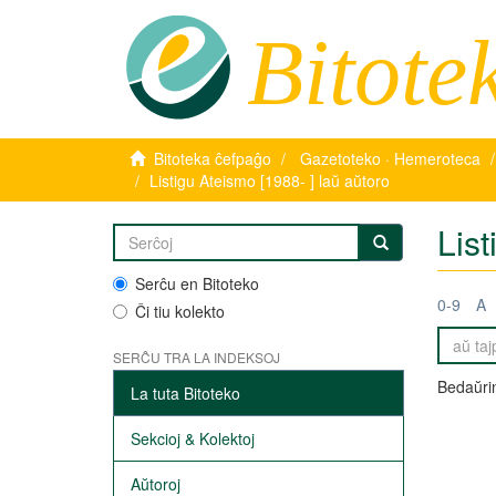
Bitote
Bitoteka ĉefpaĝo
Gazetoteko · Hemeroteca
Listigu Ateismo [1988- ] laŭ aŭtoro
List
Serĉu en Bitoteko
0-9
A
Ĉi tiu kolekto
SERĈU TRA LA INDEKSOJ
Bedaŭrin
La tuta Bitoteko
Sekcioj & Kolektoj
Aŭtoroj