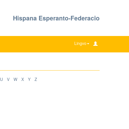
Hispana Esperanto-Federacio
Lingvo
U
V
W
X
Y
Z