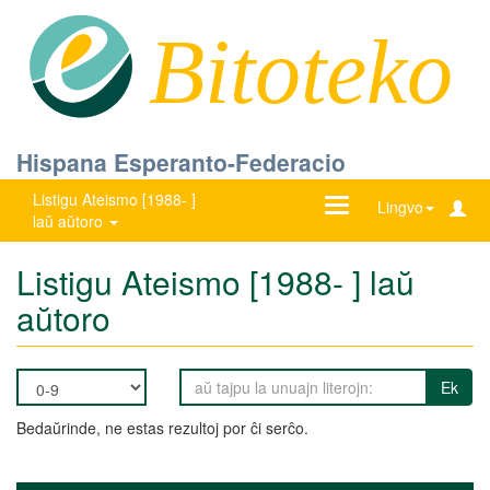
Bitoteko
Hispana Esperanto-Federacio
Listigu Ateismo [1988- ]
Ŝanĝu
Lingvo
laŭ aŭtoro
navigadon
Listigu Ateismo [1988- ] laŭ
aŭtoro
Ek
Bedaŭrinde, ne estas rezultoj por ĉi serĉo.