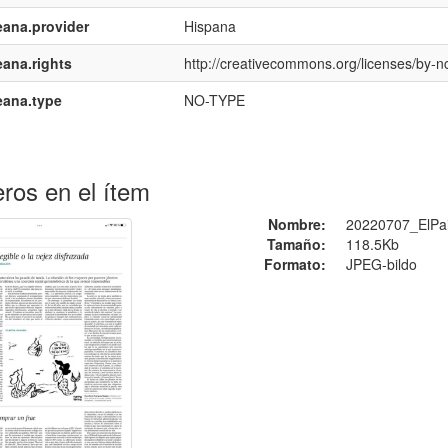
ana.provider
Hispana
ana.rights
http://creativecommons.org/licenses/by-nc
eana.type
NO-TYPE
ros en el ítem
Nombre:
20220707_ElPai
Tamaño:
118.5Kb
Formato:
JPEG-bildo