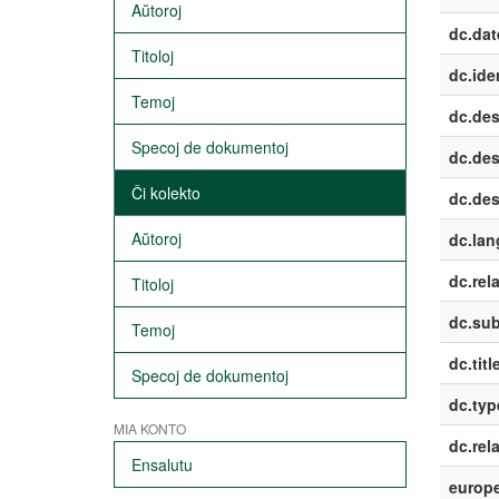
Aŭtoroj
dc.dat
Titoloj
dc.iden
Temoj
dc.des
Specoj de dokumentoj
dc.des
Ĉi kolekto
dc.des
Aŭtoroj
dc.lan
dc.rela
Titoloj
dc.sub
Temoj
dc.titl
Specoj de dokumentoj
dc.typ
MIA KONTO
dc.rel
Ensalutu
europe