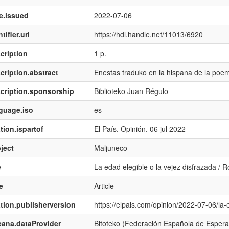
e.issued
2022-07-06
tifier.uri
https://hdl.handle.net/11013/6920
cription
1 p.
cription.abstract
Enestas traduko en la hispana de la poe
cription.sponsorship
Biblioteko Juan Régulo
guage.iso
es
tion.ispartof
El País. Opinión. 06 jul 2022
ject
Maljuneco
e
La edad elegible o la vejez disfrazada /
e
Article
ation.publisherversion
https://elpais.com/opinion/2022-07-06/la-
ana.dataProvider
Bitoteko (Federación Española de Espera