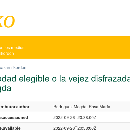
ko
en los medios
rikordon
bazan rikordon
edad elegible o la vejez disfraza
gda
tributor.author
Rodríguez Magda, Rosa María
e.accessioned
2022-09-26T20:38:00Z
e.available
2022-09-26T20:38:00Z