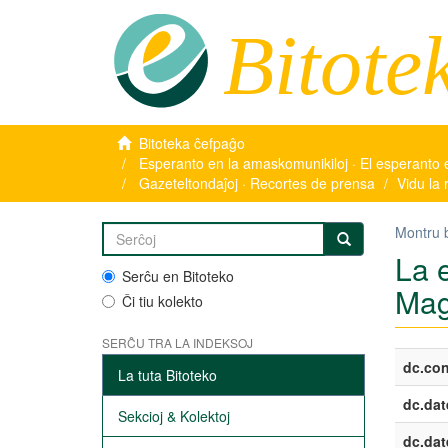
Bitote
Bitoteka ĉefpaĝo
Esperanto en la amaskomunikiloj · El esperanto 
Gazeteltondaĵoj · Recortes de prensa
Vidu la 
Montru 
La 
Serĉu en Bitoteko
Ma
Ĉi tiu kolekto
SERĈU TRA LA INDEKSOJ
dc.con
La tuta Bitoteko
dc.dat
Sekcioj & Kolektoj
dc.dat