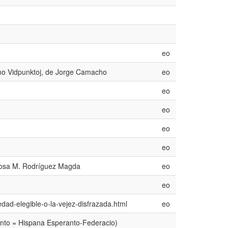
eo
mo Vidpunktoj, de Jorge Camacho
eo
eo
eo
eo
eo
 Rosa M. Rodríguez Magda
eo
eo
edad-elegible-o-la-vejez-disfrazada.html
eo
nto = Hispana Esperanto-Federacio)