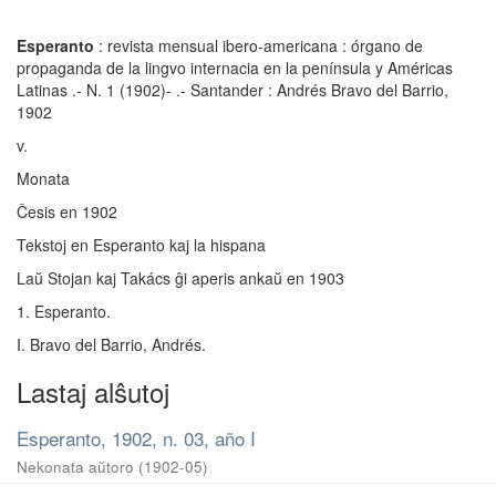
Esperanto
: revista mensual ibero-americana : órgano de
propaganda de la lingvo internacia en la península y Américas
Latinas .- N. 1 (1902)- .- Santander : Andrés Bravo del Barrio,
1902
v.
Monata
Ĉesis en 1902
Tekstoj en Esperanto kaj la hispana
Laŭ Stojan kaj Takács ĝi aperis ankaŭ en 1903
1. Esperanto.
I. Bravo del Barrio, Andrés.
Lastaj alŝutoj
Esperanto, 1902, n. 03, año I
Nekonata aŭtoro
(
1902-05
)