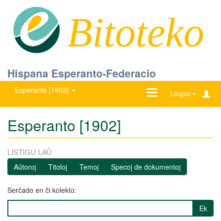
Bitoteko
Hispana Esperanto-Federacio
Esperanto [1902]
Ŝanĝu
Lingvo
navigadon
Esperanto [1902]
LISTIGU LAŬ
Aŭtoroj
Titoloj
Temoj
Specoj de dokumentoj
Serĉado en ĉi kolekto:
Ek