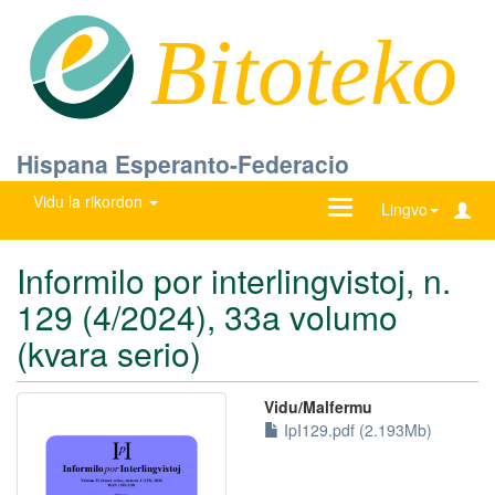
Bitoteko
Hispana Esperanto-Federacio
Vidu la rikordon
Ŝanĝu
Lingvo
navigadon
Informilo por interlingvistoj, n.
129 (4/2024), 33a volumo
(kvara serio)
Vidu/Malfermu
IpI129.pdf (2.193Mb)