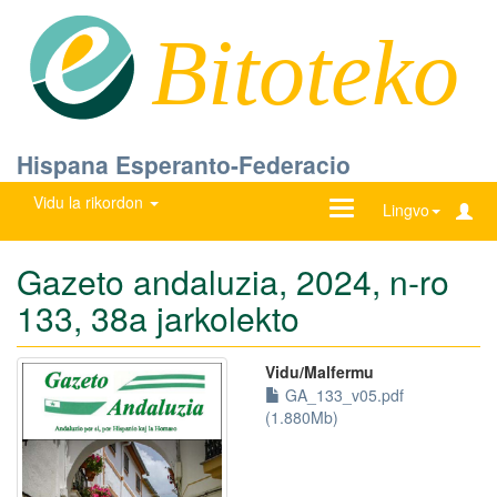
Bitoteko
Hispana Esperanto-Federacio
Vidu la rikordon
Ŝanĝu
Lingvo
navigadon
Gazeto andaluzia, 2024, n-ro
133, 38a jarkolekto
Vidu/Malfermu
GA_133_v05.pdf
(1.880Mb)