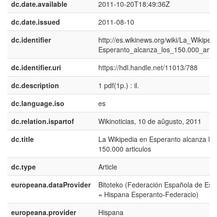
dc.date.available
2011-10-20T18:49:36Z
dc.date.issued
2011-08-10
dc.identifier
http://es.wikinews.org/wiki/La_Wikipe
Esperanto_alcanza_los_150.000_artic
dc.identifier.uri
https://hdl.handle.net/11013/788
dc.description
1 pdf(1p.) : il.
dc.language.iso
es
dc.relation.ispartof
Wikinoticias, 10 de aŭgusto, 2011
dc.title
La Wikipedia en Esperanto alcanza los
150.000 articulos
dc.type
Article
europeana.dataProvider
Bitoteko (Federación Española de Esp
= Hispana Esperanto-Federacio)
europeana.provider
Hispana