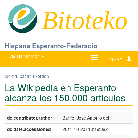
Bitoteko
Hispana Esperanto-Federacio
Vidu la rikordon
Ŝanĝu
Lingvo
navigadon
Montru bazan rikordon
La Wikipedia en Esperanto
alcanza los 150.000 articulos
dc.contributor.author
Barrio, José Antonio del
dc.date.accessioned
2011-10-20T18:49:36Z