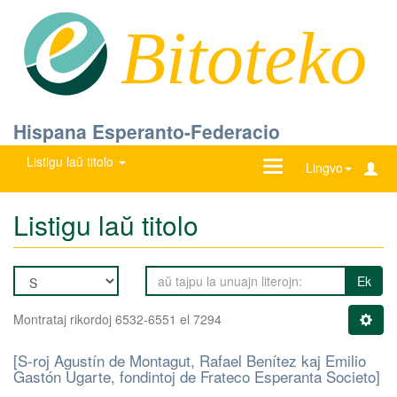
Bitoteko
Hispana Esperanto-Federacio
Listigu laŭ titolo
Ŝanĝu
Lingvo
navigadon
Listigu laŭ titolo
Ek
Montrataj rikordoj 6532-6551 el 7294
[S-roj Agustín de Montagut, Rafael Benítez kaj Emilio
Gastón Ugarte, fondintoj de Frateco Esperanta Societo]