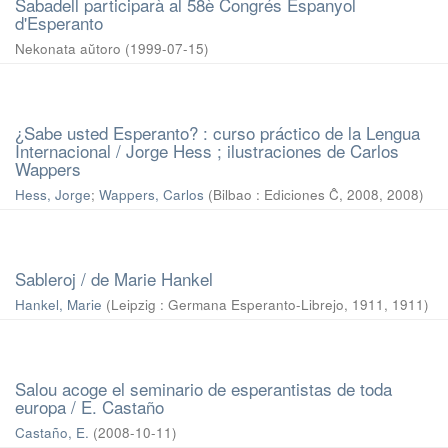
Sabadell participarà al 58è Congrés Espanyol
d'Esperanto
Nekonata aŭtoro
(
1999-07-15
)
¿Sabe usted Esperanto? : curso práctico de la Lengua
Internacional / Jorge Hess ; ilustraciones de Carlos
Wappers
Hess, Jorge
;
Wappers, Carlos
(
Bilbao : Ediciones Ĉ, 2008
,
2008
)
Sableroj / de Marie Hankel
Hankel, Marie
(
Leipzig : Germana Esperanto-Librejo, 1911
,
1911
)
Salou acoge el seminario de esperantistas de toda
europa / E. Castaño
Castaño, E.
(
2008-10-11
)