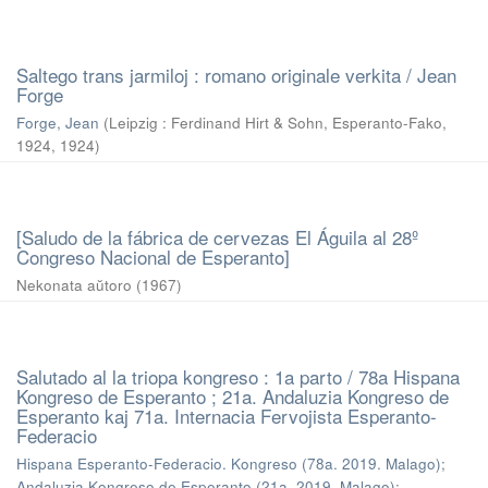
Saltego trans jarmiloj : romano originale verkita / Jean
Forge
Forge, Jean
(
Leipzig : Ferdinand Hirt & Sohn, Esperanto-Fako,
1924
,
1924
)
[Saludo de la fábrica de cervezas El Águila al 28º
Congreso Nacional de Esperanto]
Nekonata aŭtoro
(
1967
)
Salutado al la triopa kongreso : 1a parto / 78a Hispana
Kongreso de Esperanto ; 21a. Andaluzia Kongreso de
Esperanto kaj 71a. Internacia Fervojista Esperanto-
Federacio
Hispana Esperanto-Federacio. Kongreso (78a. 2019. Malago)
;
Andaluzia Kongreso de Esperanto (21a. 2019. Malago)
;