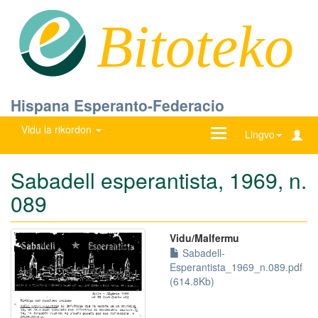
Bitoteko
Hispana Esperanto-Federacio
Vidu la rikordon
Ŝanĝu
Lingvo
navigadon
Sabadell esperantista, 1969, n.
089
Vidu/Malfermu
Sabadell-
Esperantista_1969_n.089.pdf
(614.8Kb)