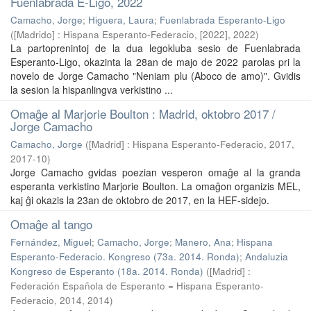
Fuenlabrada E-Ligo, 2022
Camacho, Jorge
;
Higuera, Laura
;
Fuenlabrada Esperanto-Ligo
(
[Madrido] : Hispana Esperanto-Federacio, [2022]
,
2022
)
La partoprenintoj de la dua legokluba sesio de Fuenlabrada
Esperanto-Ligo, okazinta la 28an de majo de 2022 parolas pri la
novelo de Jorge Camacho "Neniam plu (Aboco de amo)". Gvidis
la sesion la hispanlingva verkistino ...
Omaĝe al Marjorie Boulton : Madrid, oktobro 2017 /
Jorge Camacho
Camacho, Jorge
(
[Madrid] : Hispana Esperanto-Federacio, 2017
,
2017-10
)
Jorge Camacho gvidas poezian vesperon omaĝe al la granda
esperanta verkistino Marjorie Boulton. La omaĝon organizis MEL,
kaj ĝi okazis la 23an de oktobro de 2017, en la HEF-sidejo.
Omaĝe al tango
Fernández, Miguel
;
Camacho, Jorge
;
Manero, Ana
;
Hispana
Esperanto-Federacio. Kongreso (73a. 2014. Ronda)
;
Andaluzia
Kongreso de Esperanto (18a. 2014. Ronda)
(
[Madrid] :
Federación Española de Esperanto = Hispana Esperanto-
Federacio, 2014
,
2014
)