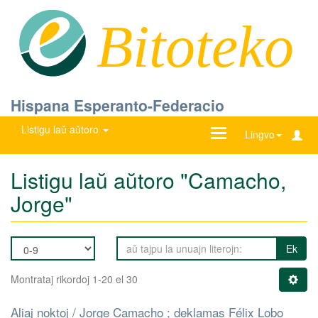
Bitoteko
Hispana Esperanto-Federacio
Listigu laŭ aŭtoro
Ŝanĝu
Lingvo
navigadon
Listigu laŭ aŭtoro "Camacho,
Jorge"
Ek
Montrataj rikordoj 1-20 el 30
Aliaj noktoj / Jorge Camacho ; deklamas Félix Lobo