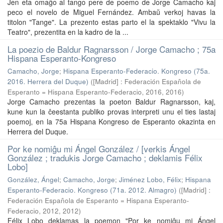
Jen eta omaĝo al tango pere de poemo de Jorge Camacho kaj
peco el novelo de Miguel Fernández. Ambaŭ verkoj havas la
titolon "Tange". La prezento estas parto el la spektaklo "Vivu la
Teatro", prezentita en la kadro de la ...
La poezio de Baldur Ragnarsson / Jorge Camacho ; 75a
Hispana Esperanto-Kongreso
Camacho, Jorge
;
Hispana Esperanto-Federacio. Kongreso (75a.
2016. Herrera del Duque)
(
[Madrid] : Federación Española de
Esperanto = Hispana Esperanto-Federacio, 2016
,
2016
)
Jorge Camacho prezentas la poeton Baldur Ragnarsson, kaj,
kune kun la ĉeestanta publiko provas interpreti unu el ties lastaj
poemoj, en la 75a Hispana Kongreso de Esperanto okazinta en
Herrera del Duque.
Por ke nomiĝu mi Ángel González / [verkis Ángel
González ; tradukis Jorge Camacho ; deklamis Félix
Lobo]
González, Ángel
;
Camacho, Jorge
;
Jiménez Lobo, Félix
;
Hispana
Esperanto-Federacio. Kongreso (71a. 2012. Almagro)
(
[Madrid] :
Federación Española de Esperanto = Hispana Esperanto-
Federacio, 2012
,
2012
)
Félix Lobo deklamas la poemon "Por ke nomiĝu mi Ángel