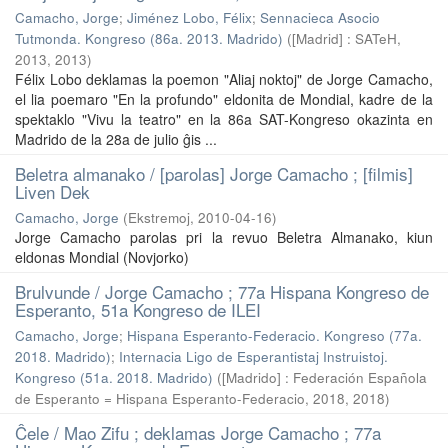
Camacho, Jorge
;
Jiménez Lobo, Félix
;
Sennacieca Asocio
Tutmonda. Kongreso (86a. 2013. Madrido)
(
[Madrid] : SATeH,
2013
,
2013
)
Félix Lobo deklamas la poemon "Aliaj noktoj" de Jorge Camacho,
el lia poemaro "En la profundo" eldonita de Mondial, kadre de la
spektaklo "Vivu la teatro" en la 86a SAT-Kongreso okazinta en
Madrido de la 28a de julio ĝis ...
Beletra almanako / [parolas] Jorge Camacho ; [filmis]
Liven Dek
Camacho, Jorge
(
Ekstremoj
,
2010-04-16
)
Jorge Camacho parolas pri la revuo Beletra Almanako, kiun
eldonas Mondial (Novjorko)
Brulvunde / Jorge Camacho ; 77a Hispana Kongreso de
Esperanto, 51a Kongreso de ILEI
Camacho, Jorge
;
Hispana Esperanto-Federacio. Kongreso (77a.
2018. Madrido)
;
Internacia Ligo de Esperantistaj Instruistoj.
Kongreso (51a. 2018. Madrido)
(
[Madrido] : Federación Española
de Esperanto = Hispana Esperanto-Federacio, 2018
,
2018
)
Ĉele / Mao Zifu ; deklamas Jorge Camacho ; 77a