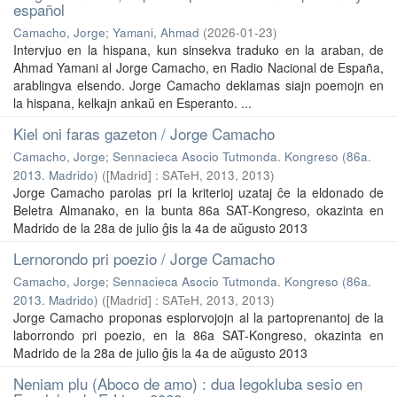
español
Camacho, Jorge
;
Yamani, Ahmad
(
2026-01-23
)
Intervjuo en la hispana, kun sinsekva traduko en la araban, de
Ahmad Yamani al Jorge Camacho, en Radio Nacional de España,
arablingva elsendo. Jorge Camacho deklamas siajn poemojn en
la hispana, kelkajn ankaŭ en Esperanto. ...
Kiel oni faras gazeton / Jorge Camacho
Camacho, Jorge
;
Sennacieca Asocio Tutmonda. Kongreso (86a.
2013. Madrido)
(
[Madrid] : SATeH, 2013
,
2013
)
Jorge Camacho parolas pri la kriterioj uzataj ĉe la eldonado de
Beletra Almanako, en la bunta 86a SAT-Kongreso, okazinta en
Madrido de la 28a de julio ĝis la 4a de aŭgusto 2013
Lernorondo pri poezio / Jorge Camacho
Camacho, Jorge
;
Sennacieca Asocio Tutmonda. Kongreso (86a.
2013. Madrido)
(
[Madrid] : SATeH, 2013
,
2013
)
Jorge Camacho proponas esplorvojojn al la partoprenantoj de la
laborrondo pri poezio, en la 86a SAT-Kongreso, okazinta en
Madrido de la 28a de julio ĝis la 4a de aŭgusto 2013
Neniam plu (Aboco de amo) : dua legokluba sesio en