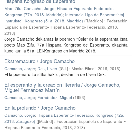
Hispana Kongreso de Esperanto
Mao, Zifu
;
Camacho, Jorge
;
Hispana Esperanto-Federacio.
Kongreso (77a. 2018. Madrido)
;
Internacia Ligo de Esperantistaj
Instruistoj. Kongreso (51a. 2018. Madrido)
(
[Madrido] : Federación
Española de Esperanto-Hispana Esperanto-Federacio, 2018
,
2018
)
Jorge Camacho deklamas la poemon "Ĉele" de la esperanta ĉina
poeto Mao Zifu. 77a Hispana Kongreso de Esperanto, okazinta
kune kun la 51a ILEI-Kongreso en Madrido 2018.
Ekstremaduro / Jorge Camacho
Camacho, Jorge
;
Dek, Liven
(
[S.l.] : Masko Filmoj, 2016
,
2016
)
El la poemaro La silika hakilo, deklamita de Liven Dek.
El esperanto y la creación literaria / Jorge Camacho,
Miguel Fernández Martín
Camacho, Jorge
;
Fernández, Miguel
(
1993
)
En la profundo / Jorge Camacho
Camacho, Jorge
;
Hispana Esperanto-Federacio. Kongreso (72a.
2013. Zaragozo)
(
[Madrid] : Federación Española de Esperanto =
Hispana Esperanto-Federacio, 2013
,
2013
)