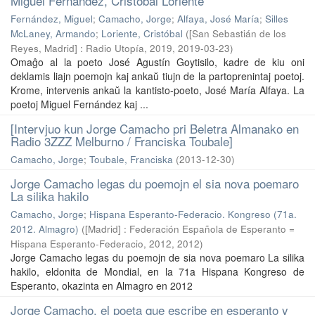
Miguel Fernández, Cristóbal Loriente
Fernández, Miguel
;
Camacho, Jorge
;
Alfaya, José María
;
Silles
McLaney, Armando
;
Loriente, Cristóbal
(
[San Sebastián de los
Reyes, Madrid] : Radio Utopía, 2019
,
2019-03-23
)
Omaĝo al la poeto José Agustín Goytisilo, kadre de kiu oni
deklamis liajn poemojn kaj ankaŭ tiujn de la partoprenintaj poetoj.
Krome, intervenis ankaŭ la kantisto-poeto, José María Alfaya. La
poetoj Miguel Fernández kaj ...
[Intervjuo kun Jorge Camacho pri Beletra Almanako en
Radio 3ZZZ Melburno / Franciska Toubale]
Camacho, Jorge
;
Toubale, Franciska
(
2013-12-30
)
Jorge Camacho legas du poemojn el sia nova poemaro
La silika hakilo
Camacho, Jorge
;
Hispana Esperanto-Federacio. Kongreso (71a.
2012. Almagro)
(
[Madrid] : Federación Española de Esperanto =
Hispana Esperanto-Federacio, 2012
,
2012
)
Jorge Camacho legas du poemojn de sia nova poemaro La silika
hakilo, eldonita de Mondial, en la 71a Hispana Kongreso de
Esperanto, okazinta en Almagro en 2012
Jorge Camacho, el poeta que escribe en esperanto y