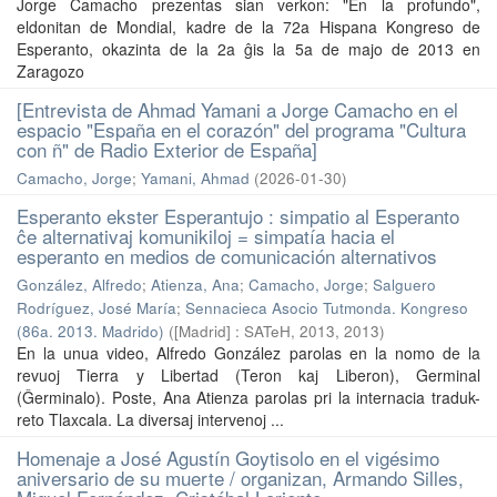
Jorge Camacho prezentas sian verkon: "En la profundo",
eldonitan de Mondial, kadre de la 72a Hispana Kongreso de
Esperanto, okazinta de la 2a ĝis la 5a de majo de 2013 en
Zaragozo
[Entrevista de Ahmad Yamani a Jorge Camacho en el
espacio "España en el corazón" del programa "Cultura
con ñ" de Radio Exterior de España]
Camacho, Jorge
;
Yamani, Ahmad
(
2026-01-30
)
Esperanto ekster Esperantujo : simpatio al Esperanto
ĉe alternativaj komunikiloj = simpatía hacia el
esperanto en medios de comunicación alternativos
González, Alfredo
;
Atienza, Ana
;
Camacho, Jorge
;
Salguero
Rodríguez, José María
;
Sennacieca Asocio Tutmonda. Kongreso
(86a. 2013. Madrido)
(
[Madrid] : SATeH, 2013
,
2013
)
En la unua video, Alfredo González parolas en la nomo de la
revuoj Tierra y Libertad (Teron kaj Liberon), Germinal
(Ĝerminalo). Poste, Ana Atienza parolas pri la internacia traduk-
reto Tlaxcala. La diversaj intervenoj ...
Homenaje a José Agustín Goytisolo en el vigésimo
aniversario de su muerte / organizan, Armando Silles,