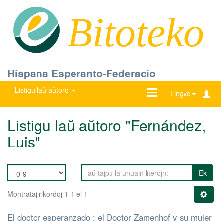
Bitoteko
Hispana Esperanto-Federacio
Listigu laŭ aŭtoro
Ŝanĝu
Lingvo
navigadon
Listigu laŭ aŭtoro "Fernández,
Luis"
Ek
Montrataj rikordoj 1-1 el 1
El doctor esperanzado : el Doctor Zamenhof y su mujer