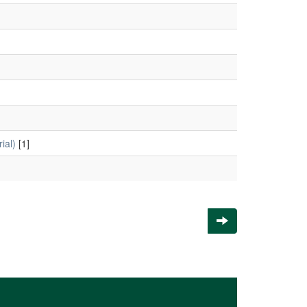
ial)
[1]