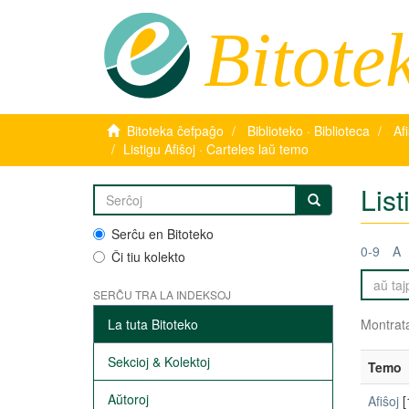
Bitote
Bitoteka ĉefpaĝo
Biblioteko · Biblioteca
Af
Listigu Afiŝoj · Carteles laŭ temo
List
Serĉu en Bitoteko
0-9
A
Ĉi tiu kolekto
SERĈU TRA LA INDEKSOJ
La tuta Bitoteko
Montrata
Sekcioj & Kolektoj
Temo
Aŭtoroj
Afiŝoj
[