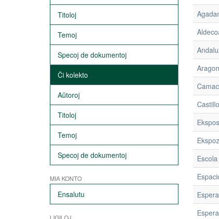
Agadan
Titoloj
Aldecoa
Temoj
Andalu
Specoj de dokumentoj
Arago
Ĉi kolekto
Camach
Aŭtoroj
Castill
Titoloj
Eksposi
Temoj
Ekspozi
Specoj de dokumentoj
Escola 
Espaci
MIA KONTO
Ensalutu
Espera
Espera
LIGILOJ