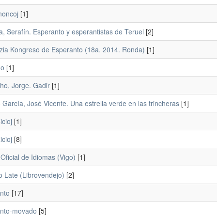
oncoj
[1]
, Serafín. Esperanto y esperantistas de Teruel
[2]
zia Kongreso de Esperanto (18a. 2014. Ronda)
[1]
no
[1]
o, Jorge. Gadir
[1]
o García, José Vicente. Una estrella verde en las trincheras
[1]
cioj
[1]
cioj
[8]
Oficial de Idiomas (Vigo)
[1]
o Late (Librovendejo)
[2]
nto
[17]
nto-movado
[5]