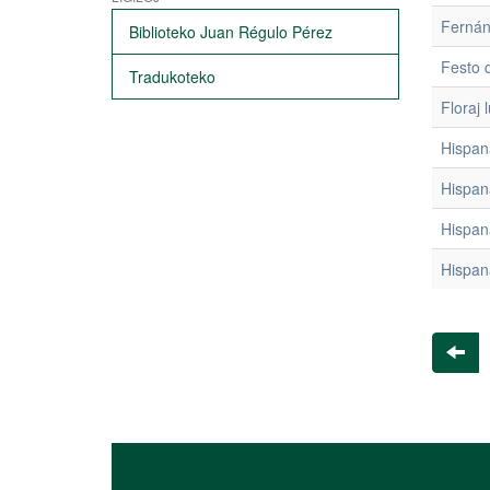
Fernán
Biblioteko Juan Régulo Pérez
Festo 
Tradukoteko
Floraj 
Hispan
Hispan
Hispan
Hispan