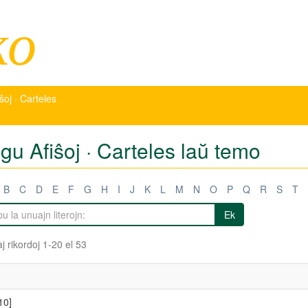
ko
iŝoj · Carteles
igu Afiŝoj · Carteles laŭ temo
B
C
D
E
F
G
H
I
J
K
L
M
N
O
P
Q
R
S
T
Ek
j rikordoj 1-20 el 53
10]