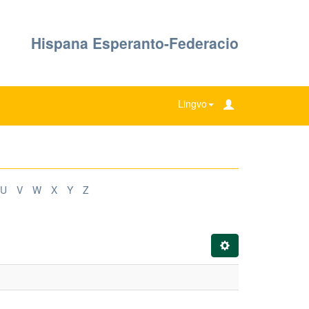
Hispana Esperanto-Federacio
Lingvo
U
V
W
X
Y
Z