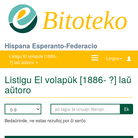
Bitoteko
Hispana Esperanto-Federacio
Listigu El volapük [1886-
Ŝanĝu
Lingvo
?] laŭ aŭtoro
navigadon
Listigu El volapük [1886- ?] laŭ
aŭtoro
Ek
Bedaŭrinde, ne estas rezultoj por ĉi serĉo.