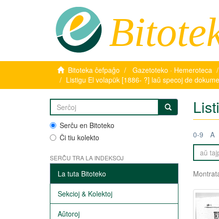
Bitote
Bitoteka ĉefpaĝo
Gazetoteko · Hemeroteca
Listigu El volapük [1886- ?] laŭ specoj de dokume
Lis
Serĉu en Bitoteko
0-9
A
Ĉi tiu kolekto
SERĈU TRA LA INDEKSOJ
La tuta Bitoteko
Montrata
Sekcioj & Kolektoj
Aŭtoroj