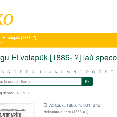
ko
El volapük [1886- ?]
ntoj
tigu El volapük [1886- ?] laŭ spe
B
C
D
E
F
G
H
I
J
K
L
M
N
O
P
Q
R
S
T
Ek
j rikordoj 1-3 el 3
El volapük, 1886, n. 001, año I
Nekonata aŭtoro
(
1886-01
)