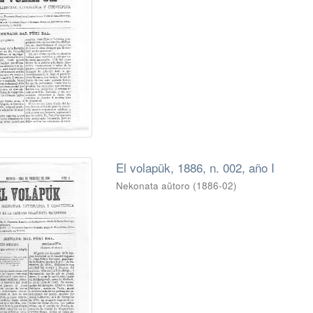
El volapük, 1886, n. 002, año I
Nekonata aŭtoro
(
1886-02
)