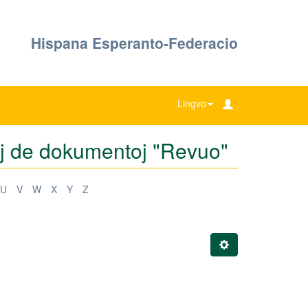
Hispana Esperanto-Federacio
Lingvo
coj de dokumentoj "Revuo"
U
V
W
X
Y
Z