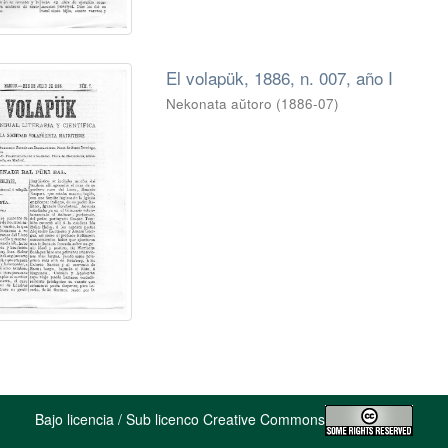
El volapük, 1886, n. 007, año I
Nekonata aŭtoro
(
1886-07
)
Bajo licencia / Sub licenco Creative Commons