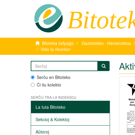
Bitote
Bitoteka ĉefpaĝo
Gazetoteko · Hemeroteca
Vidu la rikordon
Akt
Serĉu en Bitoteko
Ĉi tiu kolekto
SERĈU TRA LA INDEKSOJ
La tuta Bitoteko
Sekcioj & Kolektoj
Aŭtoroj