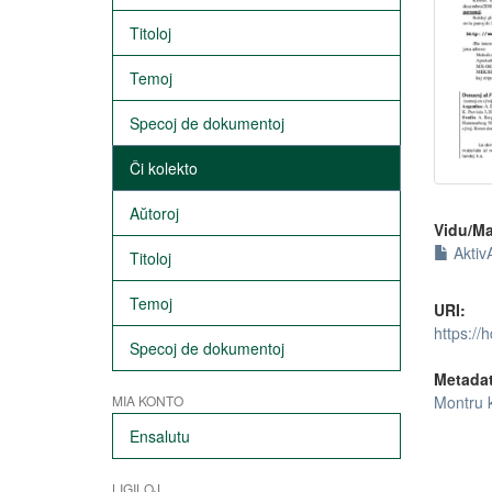
Titoloj
Temoj
Specoj de dokumentoj
Ĉi kolekto
Aŭtoroj
Vidu/Ma
Aktiv
Titoloj
Temoj
URI:
https://
Specoj de dokumentoj
Metada
Montru 
MIA KONTO
Ensalutu
LIGILOJ