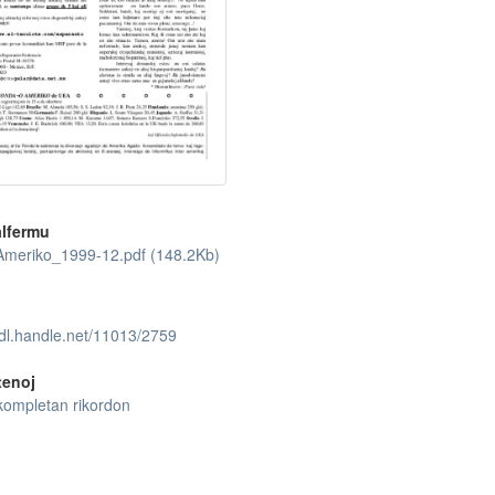
lfermu
Ameriko_1999-12.pdf (148.2Kb)
hdl.handle.net/11013/2759
tenoj
kompletan rikordon